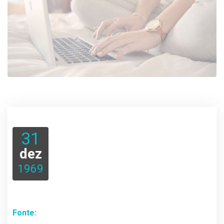
31
dez
1969
Fonte: