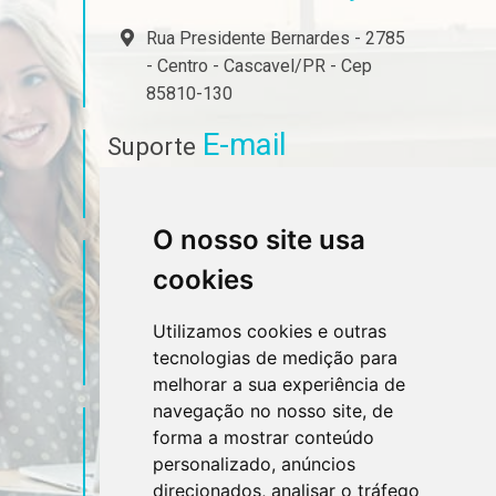
Rua Presidente Bernardes - 2785
- Centro - Cascavel/PR - Cep
85810-130
E-mail
Suporte
ferrari@jfx.cnt.br
O nosso site usa
Telefone
Contato
cookies
(45) 3223-7023
Utilizamos cookies e outras
tecnologias de medição para
(45) 99927-3501
melhorar a sua experiência de
navegação no nosso site, de
Sociais
Redes
forma a mostrar conteúdo
personalizado, anúncios
direcionados, analisar o tráfego