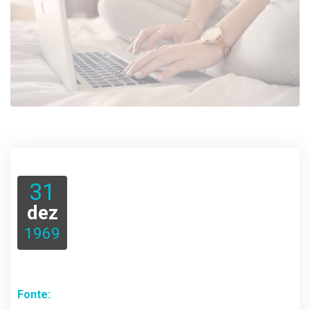
31
dez
1969
Fonte: