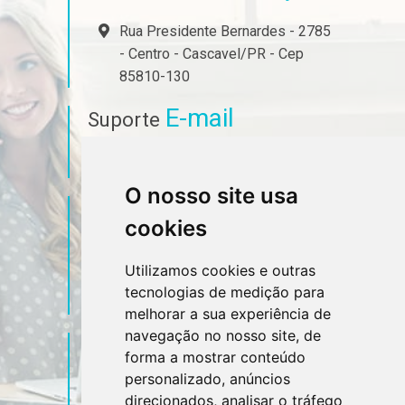
Rua Presidente Bernardes - 2785
- Centro - Cascavel/PR - Cep
85810-130
E-mail
Suporte
ferrari@jfx.cnt.br
O nosso site usa
Telefone
Contato
cookies
(45) 3223-7023
Utilizamos cookies e outras
tecnologias de medição para
(45) 99927-3501
melhorar a sua experiência de
navegação no nosso site, de
Sociais
Redes
forma a mostrar conteúdo
personalizado, anúncios
direcionados, analisar o tráfego