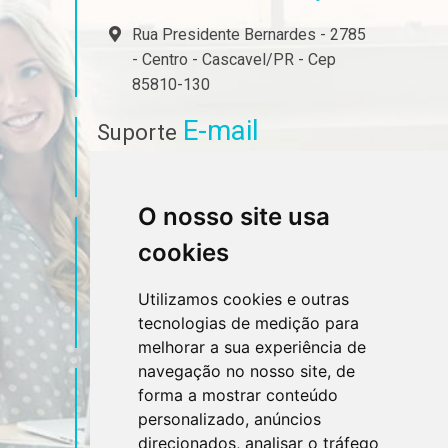
Rua Presidente Bernardes - 2785
- Centro - Cascavel/PR - Cep
85810-130
E-mail
Suporte
ferrari@jfx.cnt.br
O nosso site usa
Telefone
Contato
cookies
(45) 3223-7023
Utilizamos cookies e outras
tecnologias de medição para
(45) 99927-3501
melhorar a sua experiência de
navegação no nosso site, de
Sociais
Redes
forma a mostrar conteúdo
personalizado, anúncios
direcionados, analisar o tráfego