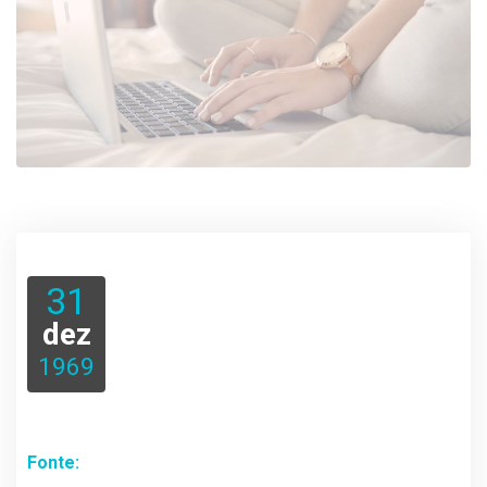
31
dez
1969
Fonte: