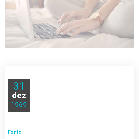
31
dez
1969
Fonte: