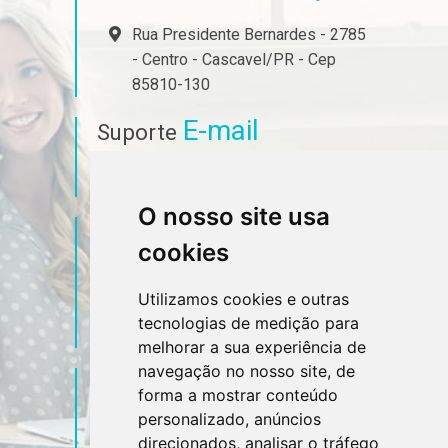
Rua Presidente Bernardes - 2785
- Centro - Cascavel/PR - Cep
85810-130
E-mail
Suporte
ferrari@jfx.cnt.br
O nosso site usa
Telefone
Contato
cookies
(45) 3223-7023
Utilizamos cookies e outras
tecnologias de medição para
(45) 99927-3501
melhorar a sua experiência de
navegação no nosso site, de
Sociais
Redes
forma a mostrar conteúdo
personalizado, anúncios
direcionados, analisar o tráfego