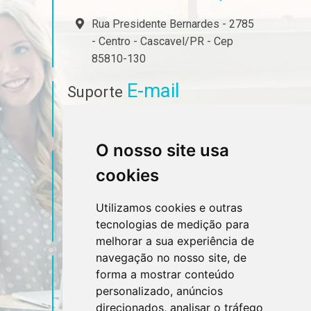
Rua Presidente Bernardes - 2785
- Centro - Cascavel/PR - Cep
85810-130
E-mail
Suporte
ferrari@jfx.cnt.br
O nosso site usa
Telefone
Contato
cookies
(45) 3223-7023
Utilizamos cookies e outras
tecnologias de medição para
(45) 99927-3501
melhorar a sua experiência de
navegação no nosso site, de
Sociais
Redes
forma a mostrar conteúdo
personalizado, anúncios
direcionados, analisar o tráfego