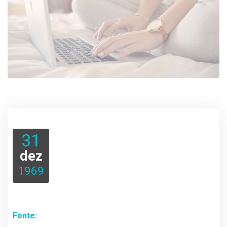
31
dez
1969
Fonte: